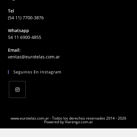
Tel
(54 11) 7700-3876
Whatsapp
54 11 6900-4855
Email:
Opens
ventas@eurotelas.com.ar
in
your
Seguinos En Instagram
application
Opens
in
a
www.eurotelas.com.ar - Todos los derechos reservados 2014 - 2026
Powered by Viarengo.com.ar
new
tab