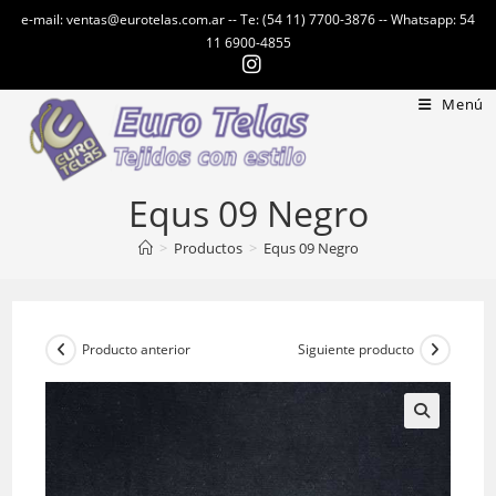
Ir
e-mail: ventas@eurotelas.com.ar -- Te: (54 11) 7700-3876 -- Whatsapp: 54
al
11 6900-4855
contenido
Menú
Equs 09 Negro
>
Productos
>
Equs 09 Negro
Producto anterior
Siguiente producto