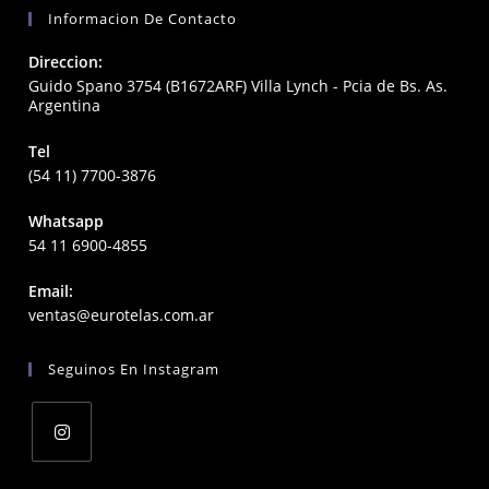
Informacion De Contacto
Direccion:
Guido Spano 3754 (B1672ARF) Villa Lynch - Pcia de Bs. As.
Argentina
Tel
(54 11) 7700-3876
Whatsapp
54 11 6900-4855
Email:
Opens
ventas@eurotelas.com.ar
in
your
Seguinos En Instagram
application
Opens