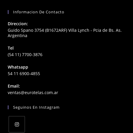
Informacion De Contacto
Direccion:
Guido Spano 3754 (B1672ARF) Villa Lynch - Pcia de Bs. As.
Argentina
Tel
(54 11) 7700-3876
Whatsapp
54 11 6900-4855
Email:
Opens
ventas@eurotelas.com.ar
in
your
Seguinos En Instagram
application