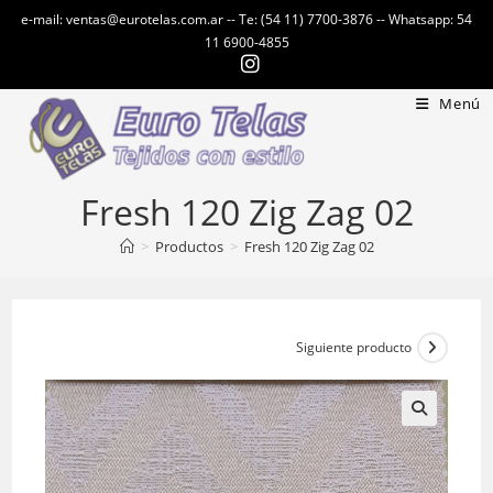
Ir
e-mail: ventas@eurotelas.com.ar -- Te: (54 11) 7700-3876 -- Whatsapp: 54
al
11 6900-4855
contenido
Menú
Fresh 120 Zig Zag 02
>
Productos
>
Fresh 120 Zig Zag 02
Siguiente producto