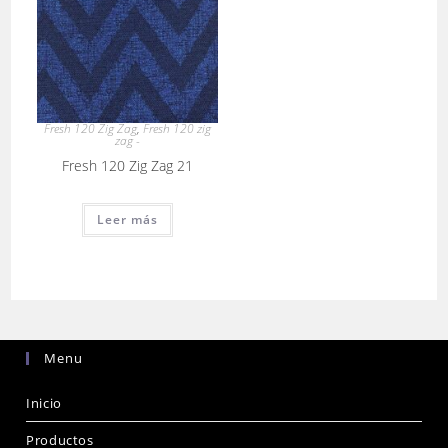
Fresh 120 Zig Zag
,
Fresh 120 zig
zag -
Fresh 120 Zig Zag 21
Leer más
Menu
Inicio
Productos