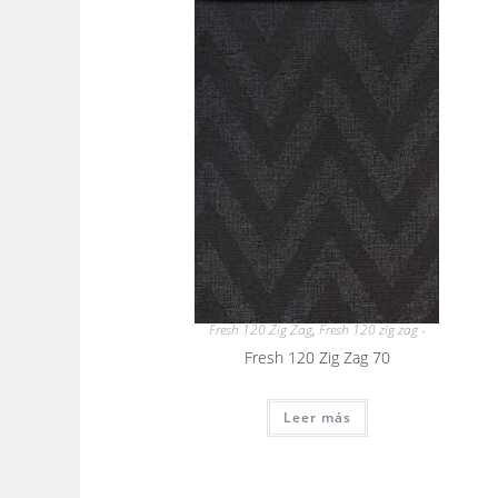
Fresh 120 Zig Zag
,
Fresh 120 zig zag -
Fresh 120 Zig Zag 70
Leer más