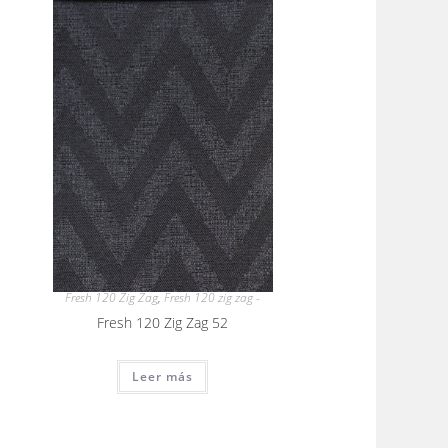
Fresh 120 Zig Zag
,
Fresh 120 zig zag -
Fresh 120 Zig Zag 52
Leer más