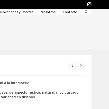
Novedades y Ofertas
Nosotros
Contacto
Alternar
búsqueda
de
la
web
 ni a la intemperie
 suave, de aspecto rústico, natural, muy buscado
y variedad en diseños.