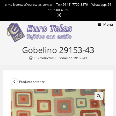
Ir
e-mail: ventas@eurotelas.com.ar -- Te: (54 11) 7700-3876 -- Whatsapp: 54
al
11 6900-4855
contenido
Menú
Gobelino 29153-43
>
Productos
>
Gobelino 29153-43
Producto anterior