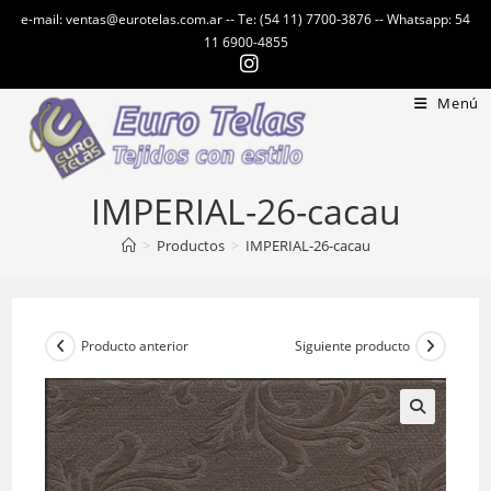
Ir
e-mail: ventas@eurotelas.com.ar -- Te: (54 11) 7700-3876 -- Whatsapp: 54
al
11 6900-4855
contenido
Menú
IMPERIAL-26-cacau
>
Productos
>
IMPERIAL-26-cacau
Producto anterior
Siguiente producto