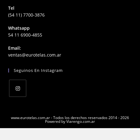
Tel
(54 11) 7700-3876
Whatsapp
54 11 6900-4855
Email:
Opens
ventas@eurotelas.com.ar
in
your
Seguinos En Instagram
application
Opens
in
a
www.eurotelas.com.ar - Todos los derechos reservados 2014 - 2026
Powered by Viarengo.com.ar
new
tab