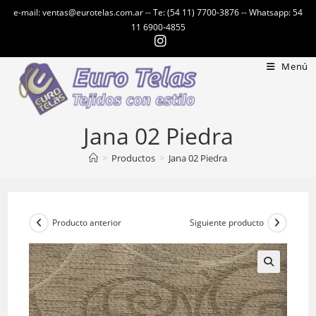
Ir
e-mail: ventas@eurotelas.com.ar -- Te: (54 11) 7700-3876 -- Whatsapp: 54
al
11 6900-4855
contenido
Menú
Jana 02 Piedra
>
Productos
>
Jana 02 Piedra
Producto anterior
Siguiente producto