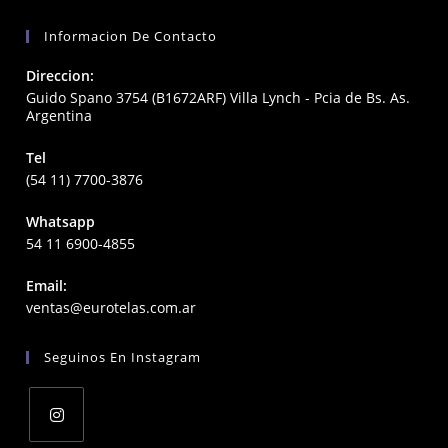
Informacion De Contacto
Direccion:
Guido Spano 3754 (B1672ARF) Villa Lynch - Pcia de Bs. As.
Argentina
Tel
(54 11) 7700-3876
Whatsapp
54 11 6900-4855
Email:
Opens
ventas@eurotelas.com.ar
in
your
Seguinos En Instagram
application