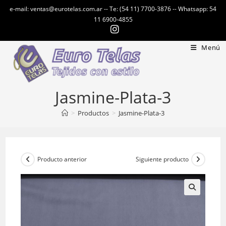
Ir
e-mail: ventas@eurotelas.com.ar -- Te: (54 11) 7700-3876 -- Whatsapp: 54
al
11 6900-4855
contenido
Menú
Jasmine-Plata-3
>
Productos
>
Jasmine-Plata-3
Producto anterior
Siguiente producto