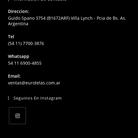
Direccion:
Guido Spano 3754 (B1672ARF) Villa Lynch - Pcia de Bs. As.
Argentina
Tel
(54 11) 7700-3876
Whatsapp
54 11 6900-4855
Email:
Opens
ventas@eurotelas.com.ar
in
your
Seguinos En Instagram
application
Opens
in