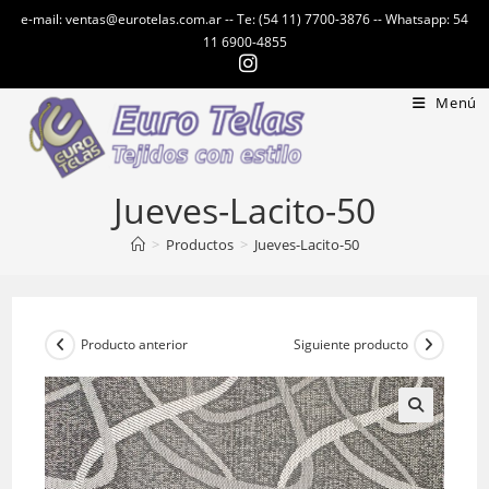
Ir
e-mail: ventas@eurotelas.com.ar -- Te: (54 11) 7700-3876 -- Whatsapp: 54
al
11 6900-4855
contenido
Menú
Jueves-Lacito-50
>
Productos
>
Jueves-Lacito-50
Producto anterior
Siguiente producto