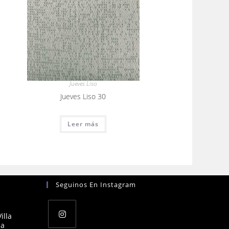
Jueves Liso
Jueves Liso 30
Leer más
Seguinos En Instagram
illa
na