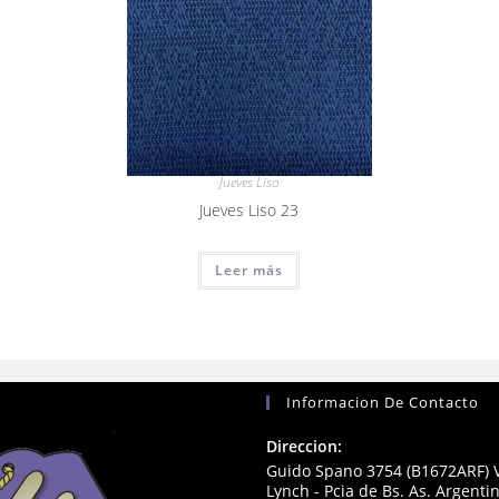
Jueves Liso
Jueves Liso 23
Leer más
Informacion De Contacto
Direccion:
Guido Spano 3754 (B1672ARF) V
Lynch - Pcia de Bs. As. Argenti