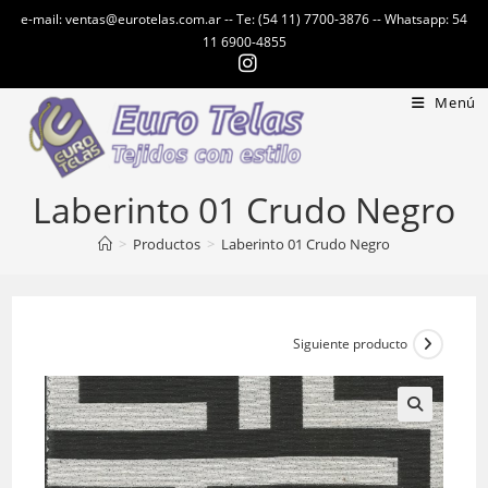
Ir
e-mail: ventas@eurotelas.com.ar -- Te: (54 11) 7700-3876 -- Whatsapp: 54
al
11 6900-4855
contenido
Menú
Laberinto 01 Crudo Negro
>
Productos
>
Laberinto 01 Crudo Negro
Siguiente producto