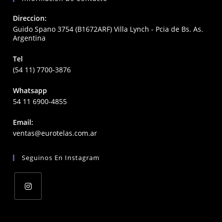
Direccion:
Guido Spano 3754 (B1672ARF) Villa Lynch - Pcia de Bs. As.
Argentina
Tel
(54 11) 7700-3876
Whatsapp
54 11 6900-4855
Email:
Opens
ventas@eurotelas.com.ar
in
your
Seguinos En Instagram
application
Opens
in