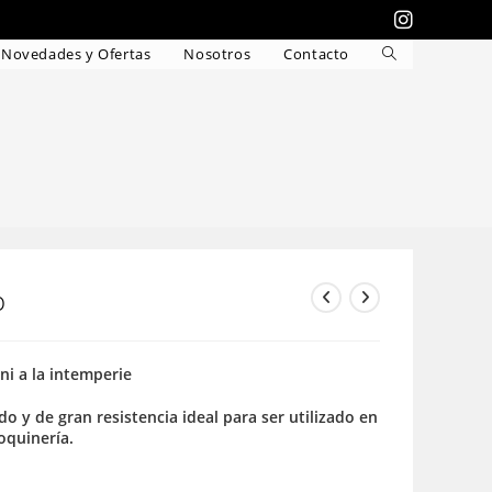
Novedades y Ofertas
Nosotros
Contacto
Alternar
búsqueda
de
la
web
o
 ni a la intemperie
do y de gran resistencia ideal para ser utilizado en
roquinería.