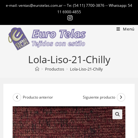
Ir
e-mail: ventas@eurotelas.com.ar -- Te: (54 11) 7700-3876 -- Whatsapp: 54
al
11 6900-4855
contenido
Menú
Lola-Liso-21-Chilly
>
Productos
>
Lola-Liso-21-Chilly
Producto anterior
Siguiente producto