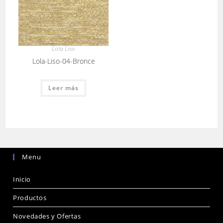
Lola Liso
Lola-Liso-04-Bronce
Leer más
Menu
Inicio
Productos
Novedades y Ofertas