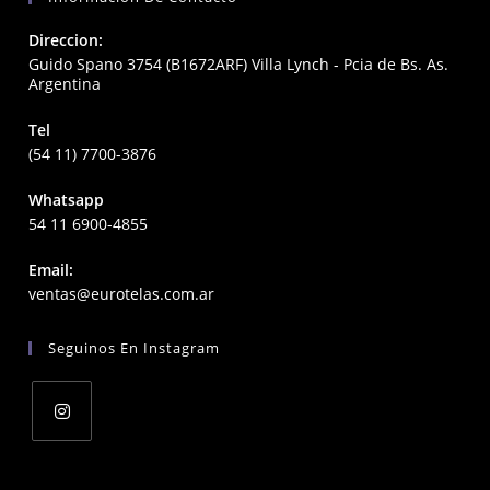
Direccion:
Guido Spano 3754 (B1672ARF) Villa Lynch - Pcia de Bs. As.
Argentina
Tel
(54 11) 7700-3876
Whatsapp
54 11 6900-4855
Email:
Opens
ventas@eurotelas.com.ar
in
your
Seguinos En Instagram
application
Opens
in