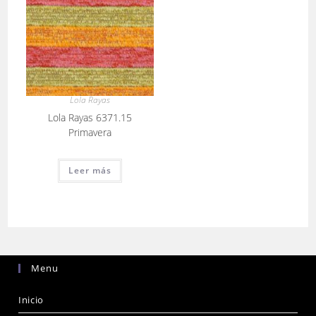
Lola Rayas
Lola Rayas 6371.15
Primavera
Leer más
Menu
Inicio