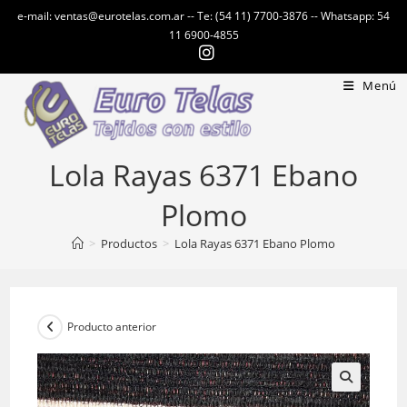
Ir
e-mail: ventas@eurotelas.com.ar -- Te: (54 11) 7700-3876 -- Whatsapp: 54
al
11 6900-4855
contenido
Menú
Lola Rayas 6371 Ebano
Plomo
>
Productos
>
Lola Rayas 6371 Ebano Plomo
Producto anterior