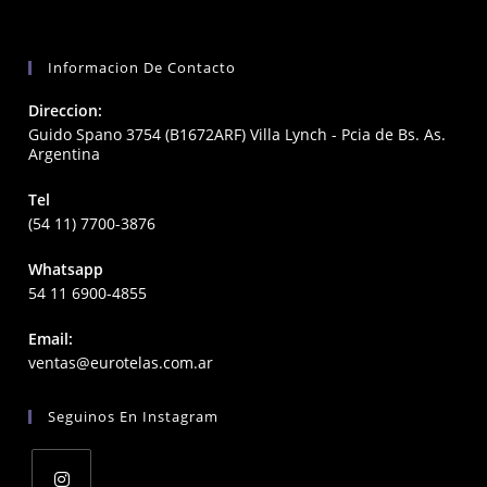
Informacion De Contacto
Direccion:
Guido Spano 3754 (B1672ARF) Villa Lynch - Pcia de Bs. As.
Argentina
Tel
(54 11) 7700-3876
Whatsapp
54 11 6900-4855
Email:
Opens
ventas@eurotelas.com.ar
in
your
Seguinos En Instagram
application