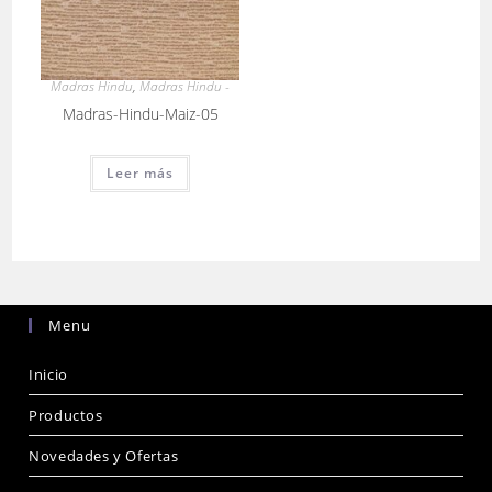
Madras Hindu
,
Madras Hindu -
Madras-Hindu-Maiz-05
Leer más
Menu
Inicio
Productos
Novedades y Ofertas