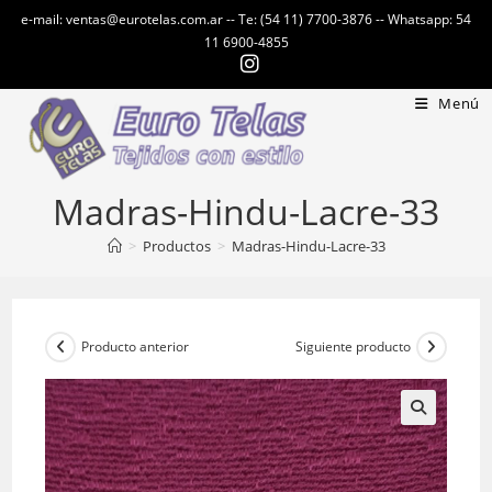
Ir
e-mail: ventas@eurotelas.com.ar -- Te: (54 11) 7700-3876 -- Whatsapp: 54
al
11 6900-4855
contenido
Menú
Madras-Hindu-Lacre-33
>
Productos
>
Madras-Hindu-Lacre-33
Producto anterior
Siguiente producto