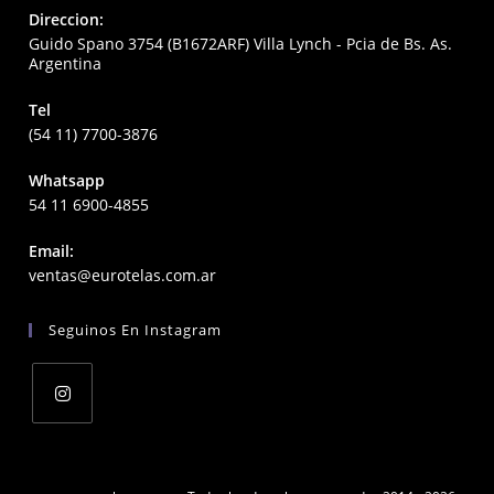
Direccion:
Guido Spano 3754 (B1672ARF) Villa Lynch - Pcia de Bs. As.
Argentina
Tel
(54 11) 7700-3876
Whatsapp
54 11 6900-4855
Email:
Opens
ventas@eurotelas.com.ar
in
your
Seguinos En Instagram
application
Opens
in
a