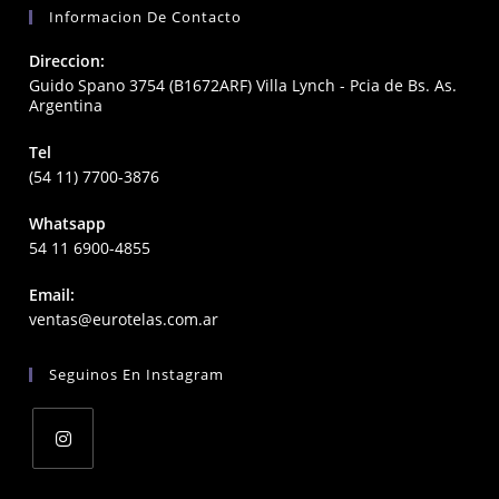
Informacion De Contacto
Direccion:
Guido Spano 3754 (B1672ARF) Villa Lynch - Pcia de Bs. As.
Argentina
Tel
(54 11) 7700-3876
Whatsapp
54 11 6900-4855
Email:
Opens
ventas@eurotelas.com.ar
in
your
Seguinos En Instagram
application
Opens