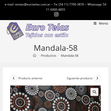
Ir
e-mail: ventas@eurotelas.com.ar -- Te: (54 11) 7700-3876 -- Whatsapp: 54
al
11 6900-4855
contenido
Menú
Mandala-58
>
Productos
>
Mandala-58
Producto anterior
Siguiente producto