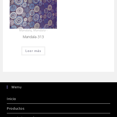
Mandala
,
Mandala -
Mandala-313
Leer más
Menu
Inicio
Productos