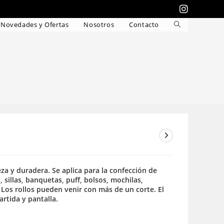
Novedades y Ofertas
Nosotros
Contacto
Alternar
búsqueda
de
la
web
ieza y duradera. Se aplica para la confección de
, sillas, banquetas, puff, bolsos, mochilas,
Los rollos pueden venir con más de un corte. El
rtida y pantalla.