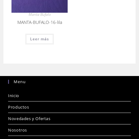
Manta Bufalo
MANTA-BUFALO-16-lila
Leer más
Menu
Inicio
Productos
Novedades y Ofertas
Nosotros