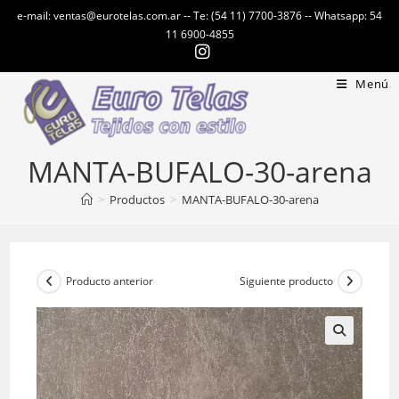
Ir
e-mail: ventas@eurotelas.com.ar -- Te: (54 11) 7700-3876 -- Whatsapp: 54
al
11 6900-4855
contenido
Menú
MANTA-BUFALO-30-arena
>
Productos
>
MANTA-BUFALO-30-arena
Producto anterior
Siguiente producto