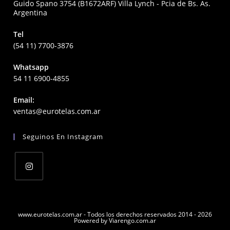
Guido Spano 3754 (B1672ARF) Villa Lynch - Pcia de Bs. As.
Argentina
Tel
(54 11) 7700-3876
Whatsapp
54 11 6900-4855
Email:
Opens
ventas@eurotelas.com.ar
in
your
Seguinos En Instagram
application
Opens
in
a
www.eurotelas.com.ar - Todos los derechos reservados 2014 - 2026
Powered by Viarengo.com.ar
new