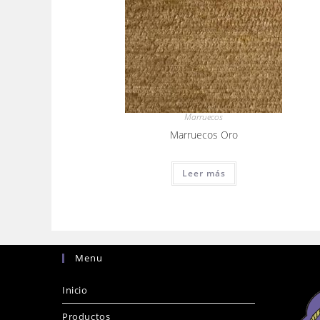
Marruecos
Marruecos Oro
Leer más
Menu
Inicio
Productos