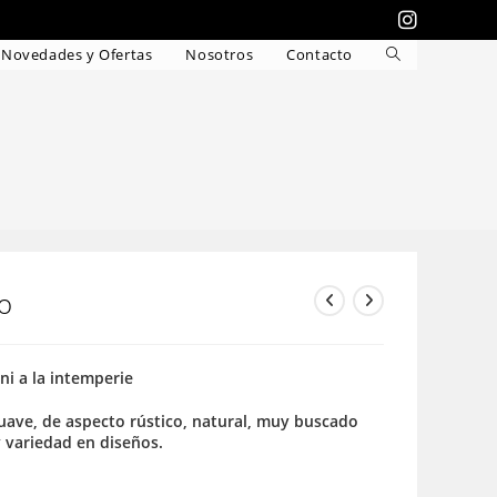
Novedades y Ofertas
Nosotros
Contacto
Alternar
búsqueda
de
la
web
o
 ni a la intemperie
 suave, de aspecto rústico, natural, muy buscado
y variedad en diseños.