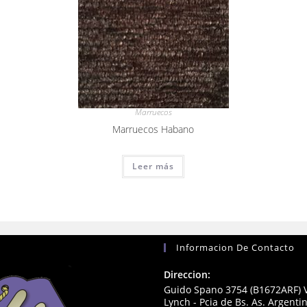
Marruecos
Marruecos Habano
Leer más
Informacion De Contacto
Direccion:
Guido Spano 3754 (B1672ARF) V
Lynch - Pcia de Bs. As. Argenti