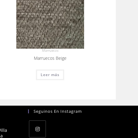
Marruecos
Marruecos Beige
Leer más
Seguinos En Instagram
illa
na