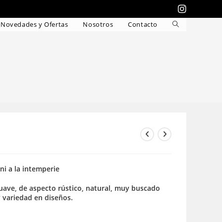
Novedades y Ofertas
Nosotros
Contacto
Alternar
búsqueda
de
la
web
 ni a la intemperie
 suave, de aspecto rústico, natural, muy buscado
y variedad en diseños.