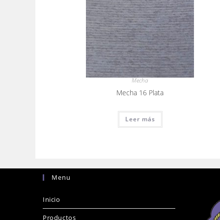
Mecha
Mecha 16 Plata
Leer más
Menu
Inicio
Productos