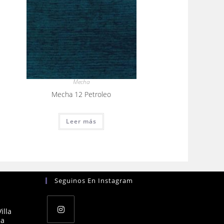
Mecha
Mecha 12 Petroleo
Leer más
Seguinos En Instagram
illa
na