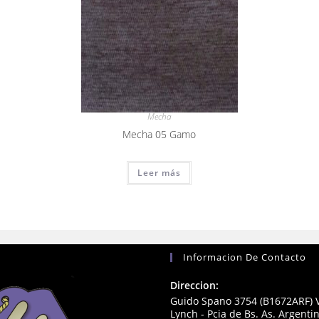
Mecha
Mecha 05 Gamo
Leer más
Informacion De Contacto
Direccion:
Guido Spano 3754 (B1672ARF) V
Lynch - Pcia de Bs. As. Argenti