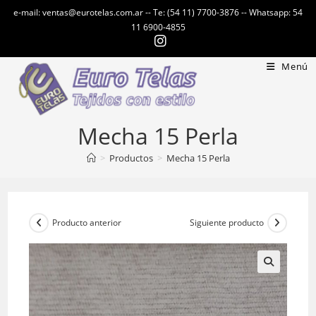
Ir
e-mail: ventas@eurotelas.com.ar -- Te: (54 11) 7700-3876 -- Whatsapp: 54
al
11 6900-4855
contenido
Menú
Mecha 15 Perla
>
Productos
>
Mecha 15 Perla
Producto anterior
Siguiente producto