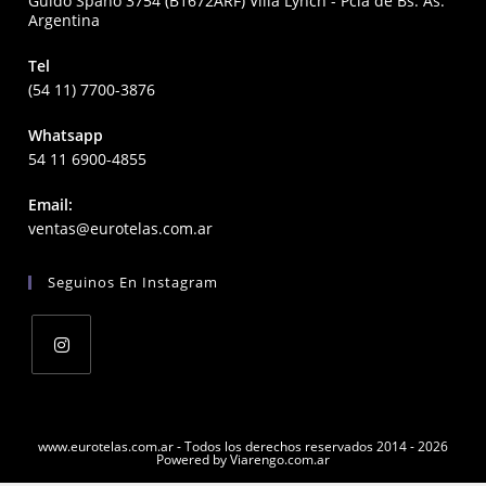
Guido Spano 3754 (B1672ARF) Villa Lynch - Pcia de Bs. As.
Argentina
Tel
(54 11) 7700-3876
Whatsapp
54 11 6900-4855
Email:
Opens
ventas@eurotelas.com.ar
in
your
Seguinos En Instagram
application
Opens
in
a
www.eurotelas.com.ar - Todos los derechos reservados 2014 - 2026
Powered by Viarengo.com.ar
new