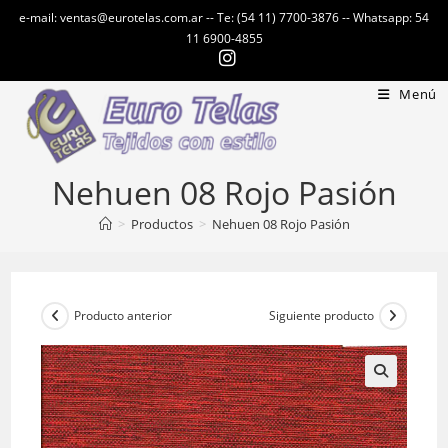
Ir
e-mail: ventas@eurotelas.com.ar -- Te: (54 11) 7700-3876 -- Whatsapp: 54
al
11 6900-4855
contenido
Menú
Nehuen 08 Rojo Pasión
>
Productos
>
Nehuen 08 Rojo Pasión
Producto anterior
Siguiente producto