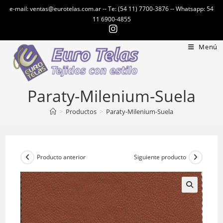
Ir
e-mail: ventas@eurotelas.com.ar -- Te: (54 11) 7700-3876 -- Whatsapp: 54
al
11 6900-4855
contenido
Menú
Paraty-Milenium-Suela
>
Productos
>
Paraty-Milenium-Suela
Producto anterior
Siguiente producto