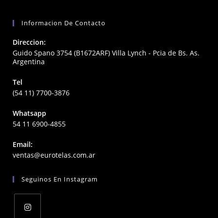
Informacion De Contacto
Direccion:
Guido Spano 3754 (B1672ARF) Villa Lynch - Pcia de Bs. As.
Argentina
Tel
(54 11) 7700-3876
Whatsapp
54 11 6900-4855
Email:
Opens
ventas@eurotelas.com.ar
in
your
Seguinos En Instagram
application