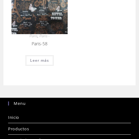
Paris
,
Paris -
Paris-58
Leer más
Menu
Inicio
Productos