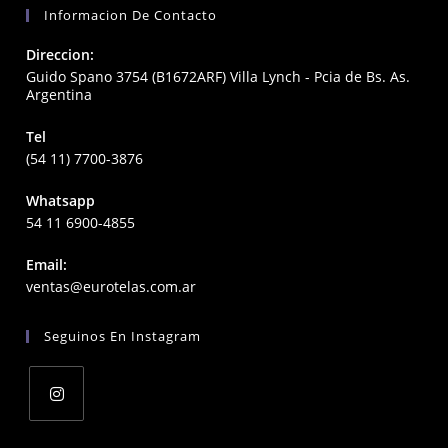
Informacion De Contacto
Direccion:
Guido Spano 3754 (B1672ARF) Villa Lynch - Pcia de Bs. As.
Argentina
Tel
(54 11) 7700-3876
Whatsapp
54 11 6900-4855
Email:
Opens
ventas@eurotelas.com.ar
in
your
Seguinos En Instagram
application
Opens