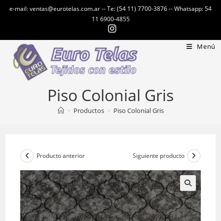
Ir
e-mail: ventas@eurotelas.com.ar -- Te: (54 11) 7700-3876 -- Whatsapp: 54
al
11 6900-4855
contenido
Menú
Piso Colonial Gris
>
Productos
>
Piso Colonial Gris
Producto anterior
Siguiente producto