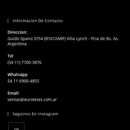
Informacion De Contacto
Direccion:
Guido Spano 3754 (B1672ARF) Villa Lynch - Pcia de Bs. As.
Argentina
Tel
(54 11) 7700-3876
Whatsapp
54 11 6900-4855
Email:
Opens
ventas@eurotelas.com.ar
in
your
Seguinos En Instagram
application