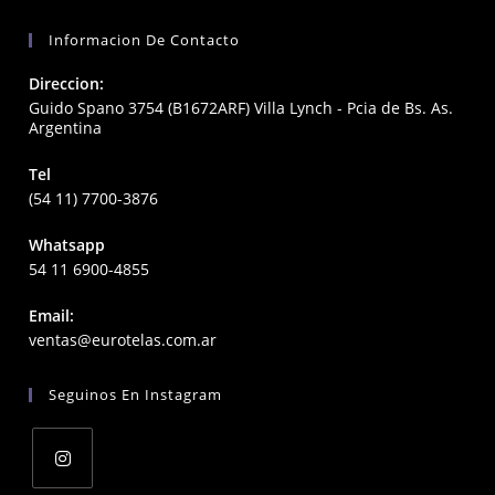
Informacion De Contacto
Direccion:
Guido Spano 3754 (B1672ARF) Villa Lynch - Pcia de Bs. As.
Argentina
Tel
(54 11) 7700-3876
Whatsapp
54 11 6900-4855
Email:
Opens
ventas@eurotelas.com.ar
in
your
Seguinos En Instagram
application