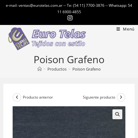
Ir
e-mail: ventas@eurotelas.com.ar -- Te: (54 11) 7700-3876 -- Whatsapp: 54
al
11 6900-4855
contenido
Menú
Poison Grafeno
>
Productos
>
Poison Grafeno
Producto anterior
Siguiente producto