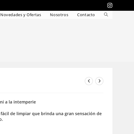
Novedades y Ofertas
Nosotros
Contacto
Alternar
búsqueda
de
la
web
 ni a la intemperie
 fácil de limpiar que brinda una gran sensación de
o.