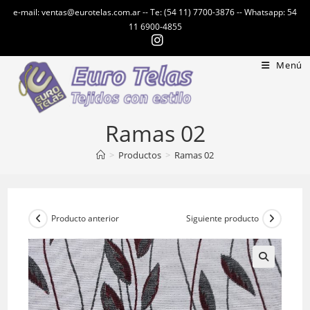
Ir
e-mail: ventas@eurotelas.com.ar -- Te: (54 11) 7700-3876 -- Whatsapp: 54
al
11 6900-4855
contenido
Menú
Ramas 02
>
Productos
>
Ramas 02
Producto anterior
Siguiente producto