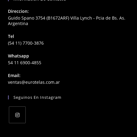
Direccion:
Guido Spano 3754 (B1672ARF) Villa Lynch - Pcia de Bs. As.
Argentina
Tel
(54 11) 7700-3876
Whatsapp
54 11 6900-4855
Email:
Opens
ventas@eurotelas.com.ar
in
your
Seguinos En Instagram
application
Opens
in