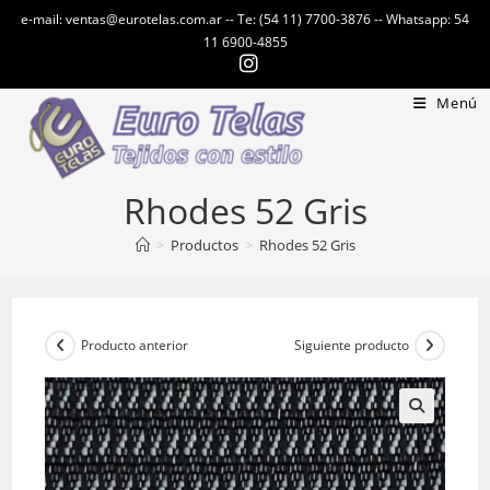
Ir
e-mail: ventas@eurotelas.com.ar -- Te: (54 11) 7700-3876 -- Whatsapp: 54
al
11 6900-4855
contenido
Menú
Rhodes 52 Gris
>
Productos
>
Rhodes 52 Gris
Producto anterior
Siguiente producto