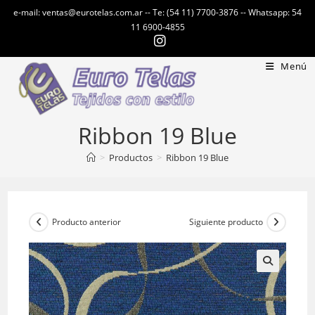
Ir
e-mail: ventas@eurotelas.com.ar -- Te: (54 11) 7700-3876 -- Whatsapp: 54
al
11 6900-4855
contenido
Menú
Ribbon 19 Blue
>
Productos
>
Ribbon 19 Blue
Producto anterior
Siguiente producto