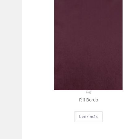
Riff
Riff Bordo
Leer más