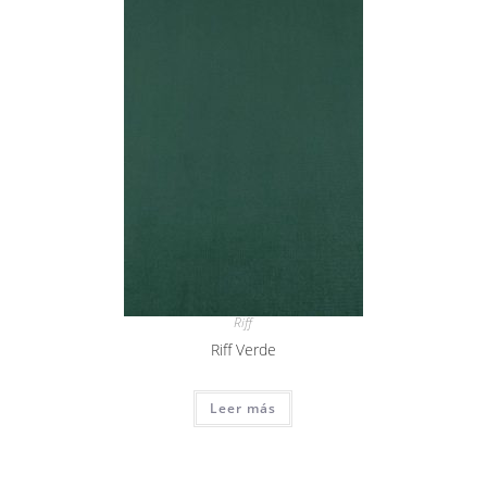
Riff
Riff Verde
Leer más