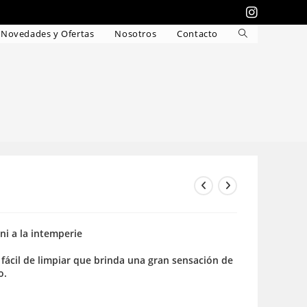
Novedades y Ofertas
Nosotros
Contacto
Alternar
búsqueda
de
la
web
 ni a la intemperie
 fácil de limpiar que brinda una gran sensación de
o.