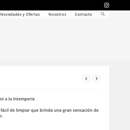
Novedades y Ofertas
Nosotros
Contacto
Alternar
búsqueda
de
la
web
 ni a la intemperie
 fácil de limpiar que brinda una gran sensación de
o.