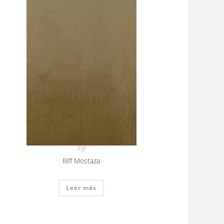
Riff
Riff Mostaza
Leer más