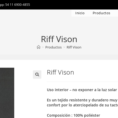
app: 54 11 6900-4855
Inicio
Productos
Riff Vison
>
Productos
>
Riff Vison
Riff Vison
Uso interior – no exponer a la luz solar
Es un tejido resistente y duradero muy
confort por lo aterciopelado de su tact
Composición : 100% poliéster