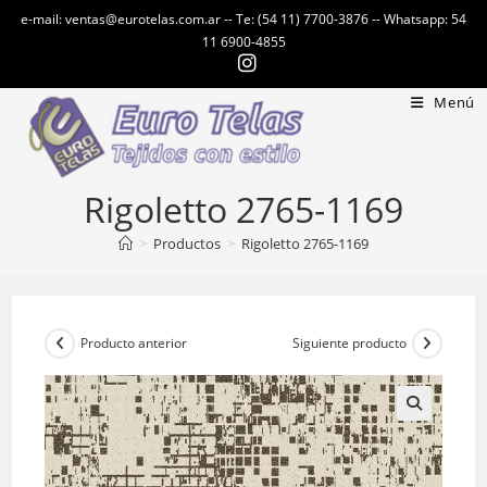
Ir
e-mail: ventas@eurotelas.com.ar -- Te: (54 11) 7700-3876 -- Whatsapp: 54
al
11 6900-4855
contenido
Menú
Rigoletto 2765-1169
>
Productos
>
Rigoletto 2765-1169
Producto anterior
Siguiente producto