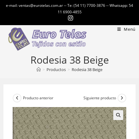
Ir
e-mail: ventas@eurotelas.com.ar -- Te: (54 11) 7700-3876 -- Whatsapp: 54
al
11 6900-4855
contenido
Menú
Rodesia 38 Beige
>
Productos
>
Rodesia 38 Beige
Producto anterior
Siguiente producto