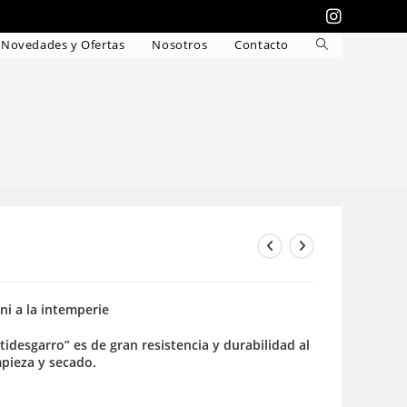
Novedades y Ofertas
Nosotros
Contacto
Alternar
búsqueda
de
la
web
 ni a la intemperie
idesgarro” es de gran resistencia y durabilidad al
mpieza y secado.