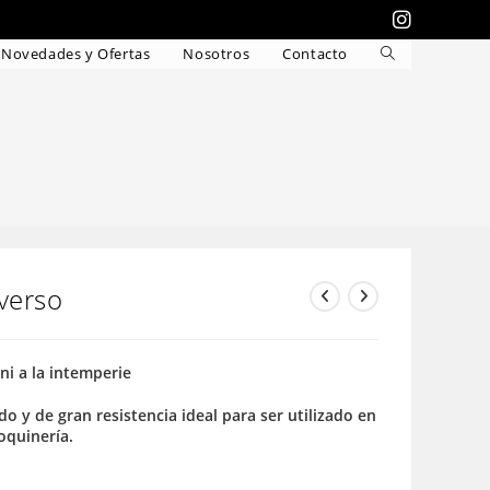
Novedades y Ofertas
Nosotros
Contacto
Alternar
búsqueda
de
la
web
verso
 ni a la intemperie
do y de gran resistencia ideal para ser utilizado en
roquinería.