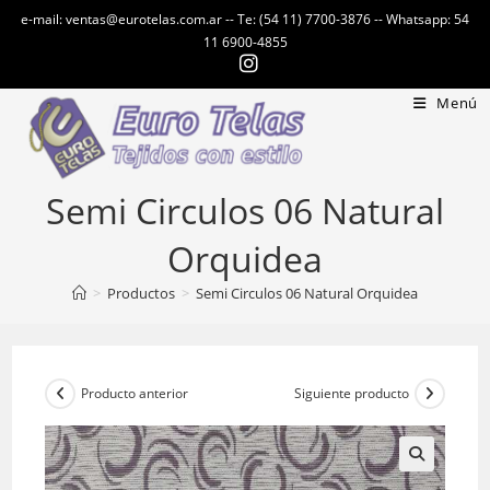
Ir
e-mail: ventas@eurotelas.com.ar -- Te: (54 11) 7700-3876 -- Whatsapp: 54
al
11 6900-4855
contenido
Menú
Semi Circulos 06 Natural
Orquidea
>
Productos
>
Semi Circulos 06 Natural Orquidea
Producto anterior
Siguiente producto