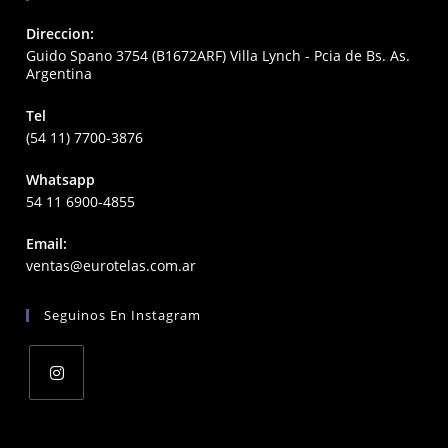
Direccion:
Guido Spano 3754 (B1672ARF) Villa Lynch - Pcia de Bs. As.
Argentina
Tel
(54 11) 7700-3876
Whatsapp
54 11 6900-4855
Email:
Opens
ventas@eurotelas.com.ar
in
your
Seguinos En Instagram
application
Opens
in