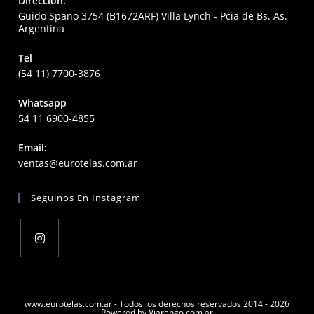
Direccion:
Guido Spano 3754 (B1672ARF) Villa Lynch - Pcia de Bs. As.
Argentina
Tel
(54 11) 7700-3876
Whatsapp
54 11 6900-4855
Email:
Opens
ventas@eurotelas.com.ar
in
your
Seguinos En Instagram
application
Opens
in
a
www.eurotelas.com.ar - Todos los derechos reservados 2014 - 2026
Powered by Viarengo.com.ar