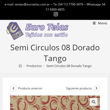
Ir
e-mail: ventas@eurotelas.com.ar -- Te: (54 11) 7700-3876 -- Whatsapp: 54
al
11 6900-4855
contenido
Menú
Semi Circulos 08 Dorado
Tango
>
Productos
>
Semi Circulos 08 Dorado Tango
Producto anterior
Siguiente producto