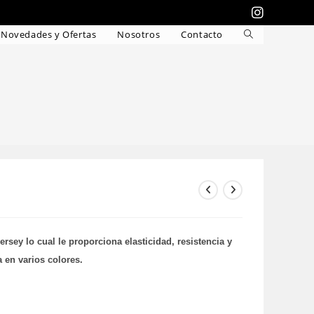
Novedades y Ofertas
Nosotros
Contacto
Alternar
búsqueda
de
la
web
sey lo cual le proporciona elasticidad, resistencia y
a en varios colores.