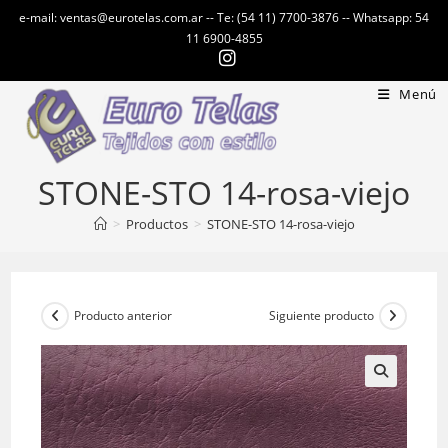
Ir
e-mail: ventas@eurotelas.com.ar -- Te: (54 11) 7700-3876 -- Whatsapp: 54
al
11 6900-4855
contenido
Menú
STONE-STO 14-rosa-viejo
>
Productos
>
STONE-STO 14-rosa-viejo
Producto anterior
Siguiente producto