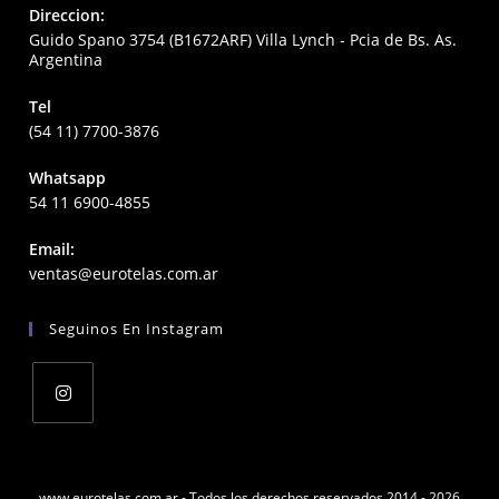
Direccion:
Guido Spano 3754 (B1672ARF) Villa Lynch - Pcia de Bs. As.
Argentina
Tel
(54 11) 7700-3876
Whatsapp
54 11 6900-4855
Email:
Opens
ventas@eurotelas.com.ar
in
your
Seguinos En Instagram
application
Opens
in
a
www.eurotelas.com.ar - Todos los derechos reservados 2014 - 2026