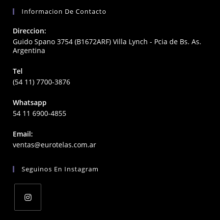
Informacion De Contacto
Direccion:
Guido Spano 3754 (B1672ARF) Villa Lynch - Pcia de Bs. As.
Argentina
Tel
(54 11) 7700-3876
Whatsapp
54 11 6900-4855
Email:
Opens
ventas@eurotelas.com.ar
in
your
Seguinos En Instagram
application
Opens