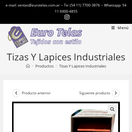
Ir
e-mail: ventas@eurotelas.com.ar -- Te: (54 11) 7700-3876 -- Whatsapp: 54
al
11 6900-4855
contenido
Menú
Tizas Y Lapices Industriales
>
Productos
>
Tizas Y Lapices Industriales
Producto anterior
Siguiente producto