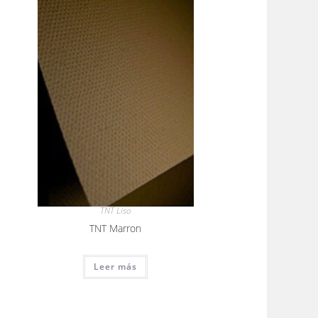
TNT Liso
TNT Marron
Leer más