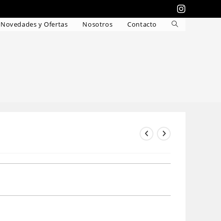
Novedades y Ofertas
Nosotros
Contacto
Alternar
búsqueda
de
la
web