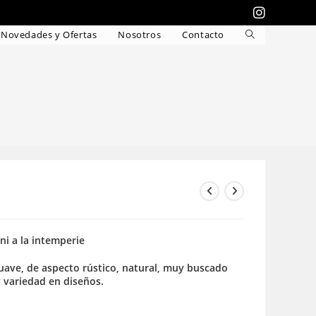
Novedades y Ofertas
Nosotros
Contacto
Alternar
búsqueda
de
la
web
 ni a la intemperie
 suave, de aspecto rústico, natural, muy buscado
y variedad en diseños.