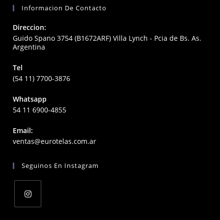
Informacion De Contacto
Direccion:
Guido Spano 3754 (B1672ARF) Villa Lynch - Pcia de Bs. As.
Argentina
Tel
(54 11) 7700-3876
Whatsapp
54 11 6900-4855
Email:
Opens
ventas@eurotelas.com.ar
in
your
Seguinos En Instagram
application
Opens