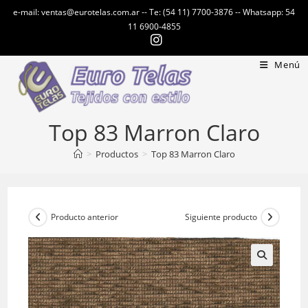
Ir
e-mail: ventas@eurotelas.com.ar -- Te: (54 11) 7700-3876 -- Whatsapp: 54
al
11 6900-4855
contenido
Menú
Top 83 Marron Claro
>
Productos
>
Top 83 Marron Claro
Producto anterior
Siguiente producto