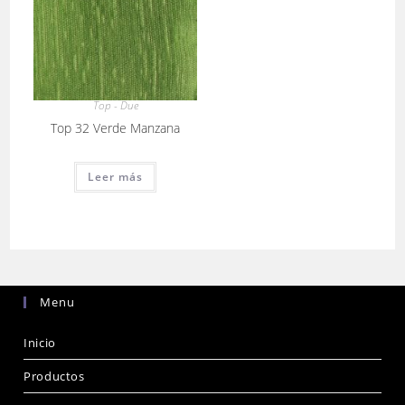
Top - Due
Top 32 Verde Manzana
Leer más
Menu
Inicio
Productos