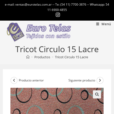
Ir
e-mail: ventas@eurotelas.com.ar -- Te: (54 11) 7700-3876 -- Whatsapp: 54
al
11 6900-4855
contenido
Menú
Tricot Circulo 15 Lacre
>
Productos
>
Tricot Circulo 15 Lacre
Producto anterior
Siguiente producto