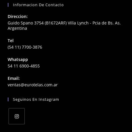
Informacion De Contacto
Direccion:
Guido Spano 3754 (B1672ARF) Villa Lynch - Pcia de Bs. As.
Argentina
Tel
(54 11) 7700-3876
Whatsapp
54 11 6900-4855
Email:
Opens
ventas@eurotelas.com.ar
in
your
Seguinos En Instagram
application
Opens