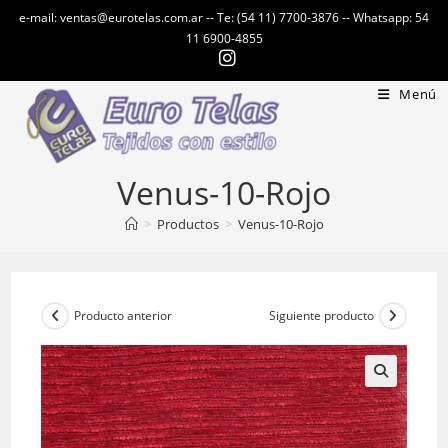
Ir
e-mail: ventas@eurotelas.com.ar -- Te: (54 11) 7700-3876 -- Whatsapp: 54
al
11 6900-4855
contenido
Menú
Venus-10-Rojo
>
Productos
>
Venus-10-Rojo
Producto anterior
Siguiente producto