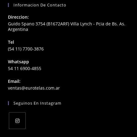
Informacion De Contacto
Direccion:
Guido Spano 3754 (B1672ARF) Villa Lynch - Pcia de Bs. As.
Argentina
Tel
(54 11) 7700-3876
Whatsapp
54 11 6900-4855
Email:
Opens
ventas@eurotelas.com.ar
in
your
Seguinos En Instagram
application
Opens