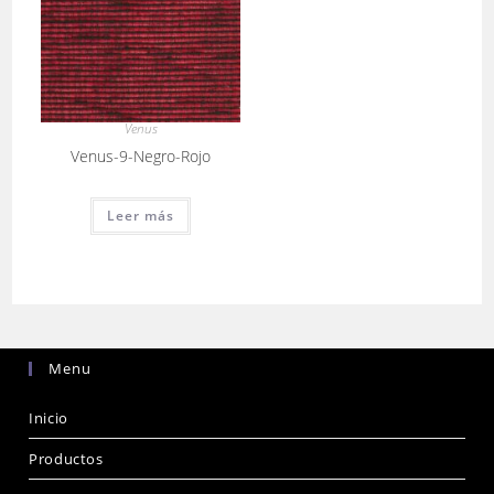
Venus
Venus-9-Negro-Rojo
Leer más
Menu
Inicio
Productos