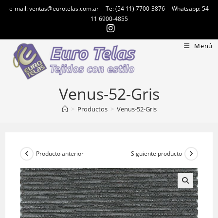
Ir
e-mail: ventas@eurotelas.com.ar -- Te: (54 11) 7700-3876 -- Whatsapp: 54
al
11 6900-4855
contenido
Menú
Venus-52-Gris
>
Productos
>
Venus-52-Gris
Producto anterior
Siguiente producto