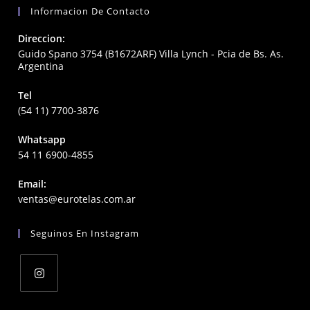
Informacion De Contacto
Direccion:
Guido Spano 3754 (B1672ARF) Villa Lynch - Pcia de Bs. As.
Argentina
Tel
(54 11) 7700-3876
Whatsapp
54 11 6900-4855
Email:
Opens
ventas@eurotelas.com.ar
in
your
Seguinos En Instagram
application
Opens