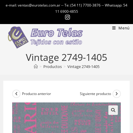
Ir
e-mail: ventas@eurotelas.com.ar -- Te: (54 11) 7700-3876 -- Whatsapp: 54
al
11 6900-4855
contenido
Menú
Vintage 2749-1405
>
Productos
>
Vintage 2749-1405
Producto anterior
Siguiente producto